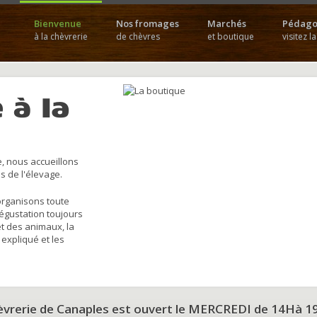
Bienvenue
Nos fromages
Marchés
Pédago
à la chèvrerie
de chèvres
et boutique
visitez l
 à la
, nous accueillons
s de l'élevage.
organisons toute
dégustation toujours
et des animaux, la
 expliqué et les
hèvrerie de Canaples est ouvert le MERCREDI de 14Hà 1