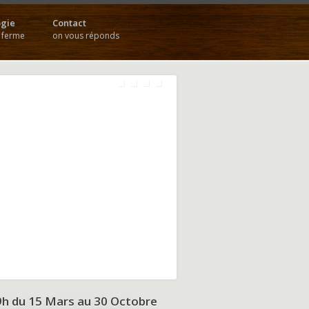
gie
Contact
a ferme
on vous réponds
9h du
15 Mars au 30 Octobre