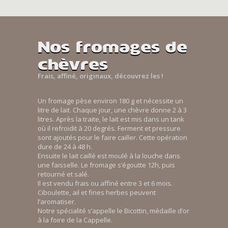
Nos fromages de
chèvres
Frais, affiné, originaux, découvrez les !
Un fromage pèse environ 180 g et nécessite un
litre de lait. Chaque jour, une chèvre donne 2 à 3
litres. Après la traite, le lait est mis dans un tank
où il refroidit à 20 degrés. Ferment et pressure
sont ajoutés pour le faire cailler. Cette opération
dure de 24 à 48 h.
Ensuite le lait caillé est moulé à la louche dans
une faisselle. Le fromage s’égoutte 12h, puis
retourné et salé.
Il est vendu frais ou affiné entre 3 et 6 mois.
Ciboulette, ail et fines herbes peuvent
l’aromatiser.
Notre spécialité s’appelle le Bicottin, médaille d’or
à la foire de la Cappelle.