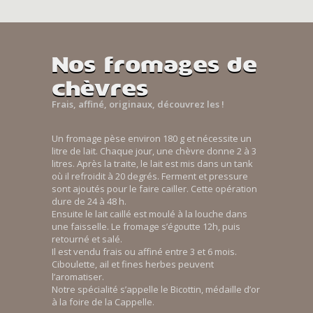
Nos fromages de
chèvres
Frais, affiné, originaux, découvrez les !
Un fromage pèse environ 180 g et nécessite un
litre de lait. Chaque jour, une chèvre donne 2 à 3
litres. Après la traite, le lait est mis dans un tank
où il refroidit à 20 degrés. Ferment et pressure
sont ajoutés pour le faire cailler. Cette opération
dure de 24 à 48 h.
Ensuite le lait caillé est moulé à la louche dans
une faisselle. Le fromage s’égoutte 12h, puis
retourné et salé.
Il est vendu frais ou affiné entre 3 et 6 mois.
Ciboulette, ail et fines herbes peuvent
l’aromatiser.
Notre spécialité s’appelle le Bicottin, médaille d’or
à la foire de la Cappelle.