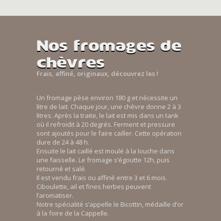
Nos fromages de
chèvres
Frais, affiné, originaux, découvrez les !
Un fromage pèse environ 180 g et nécessite un
litre de lait. Chaque jour, une chèvre donne 2 à 3
litres. Après la traite, le lait est mis dans un tank
où il refroidit à 20 degrés. Ferment et pressure
sont ajoutés pour le faire cailler. Cette opération
dure de 24 à 48 h.
Ensuite le lait caillé est moulé à la louche dans
une faisselle. Le fromage s’égoutte 12h, puis
retourné et salé.
Il est vendu frais ou affiné entre 3 et 6 mois.
Ciboulette, ail et fines herbes peuvent
l’aromatiser.
Notre spécialité s’appelle le Bicottin, médaille d’or
à la foire de la Cappelle.