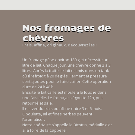
Nos fromages de
chèvres
Frais, affiné, originaux, découvrez les !
Un fromage pèse environ 180 g et nécessite un
litre de lait. Chaque jour, une chèvre donne 2 à 3
litres. Après la traite, le lait est mis dans un tank
où il refroidit à 20 degrés. Ferment et pressure
sont ajoutés pour le faire cailler. Cette opération
dure de 24 à 48 h.
Ensuite le lait caillé est moulé à la louche dans
une faisselle. Le fromage s’égoutte 12h, puis
retourné et salé.
Il est vendu frais ou affiné entre 3 et 6 mois.
Ciboulette, ail et fines herbes peuvent
l’aromatiser.
Notre spécialité s’appelle le Bicottin, médaille d’or
à la foire de la Cappelle.