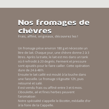
Nos fromages de
chèvres
Frais, affiné, originaux, découvrez les !
Un fromage pèse environ 180 g et nécessite un
litre de lait. Chaque jour, une chèvre donne 2 à 3
litres. Après la traite, le lait est mis dans un tank
où il refroidit à 20 degrés. Ferment et pressure
sont ajoutés pour le faire cailler. Cette opération
dure de 24 à 48 h.
Ensuite le lait caillé est moulé à la louche dans
une faisselle. Le fromage s’égoutte 12h, puis
retourné et salé.
Il est vendu frais ou affiné entre 3 et 6 mois.
Ciboulette, ail et fines herbes peuvent
l’aromatiser.
Notre spécialité s’appelle le Bicottin, médaille d’or
à la foire de la Cappelle.