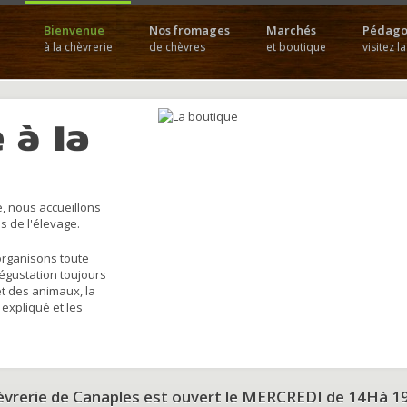
Bienvenue
Nos fromages
Marchés
Pédago
à la chèvrerie
de chèvres
et boutique
visitez l
 à la
, nous accueillons
s de l'élevage.
organisons toute
dégustation toujours
et des animaux, la
 expliqué et les
hèvrerie de Canaples est ouvert le MERCREDI de 14Hà 1