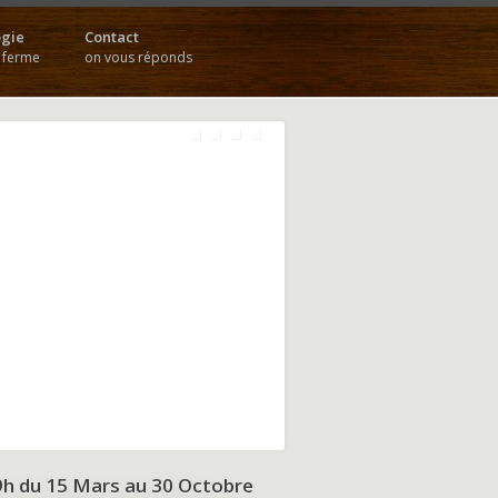
gie
Contact
a ferme
on vous réponds
9h du
15 Mars au 30 Octobre