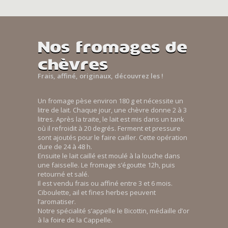
Nos fromages de
chèvres
Frais, affiné, originaux, découvrez les !
Un fromage pèse environ 180 g et nécessite un
litre de lait. Chaque jour, une chèvre donne 2 à 3
litres. Après la traite, le lait est mis dans un tank
où il refroidit à 20 degrés. Ferment et pressure
sont ajoutés pour le faire cailler. Cette opération
dure de 24 à 48 h.
Ensuite le lait caillé est moulé à la louche dans
une faisselle. Le fromage s’égoutte 12h, puis
retourné et salé.
Il est vendu frais ou affiné entre 3 et 6 mois.
Ciboulette, ail et fines herbes peuvent
l’aromatiser.
Notre spécialité s’appelle le Bicottin, médaille d’or
à la foire de la Cappelle.