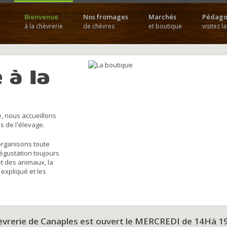
Bienvenue
Nos fromages
Marchés
Pédago
à la chèvrerie
de chèvres
et boutique
visitez l
 à la
, nous accueillons
s de l'élevage.
organisons toute
dégustation toujours
et des animaux, la
 expliqué et les
hèvrerie de Canaples est ouvert le MERCREDI de 14Hà 1