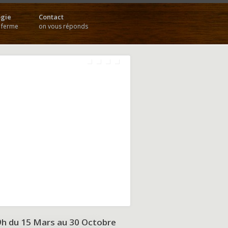
gie
Contact
a ferme
on vous réponds
9h du
15 Mars au 30 Octobre