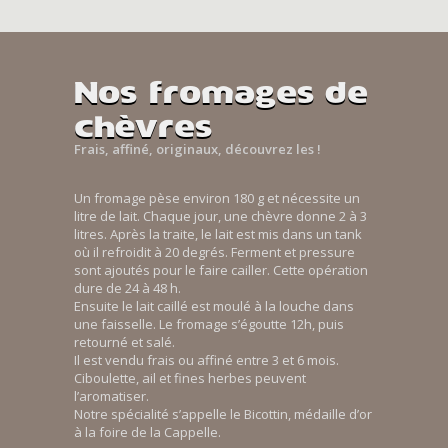
Nos fromages de
chèvres
Frais, affiné, originaux, découvrez les !
Un fromage pèse environ 180 g et nécessite un
litre de lait. Chaque jour, une chèvre donne 2 à 3
litres. Après la traite, le lait est mis dans un tank
où il refroidit à 20 degrés. Ferment et pressure
sont ajoutés pour le faire cailler. Cette opération
dure de 24 à 48 h.
Ensuite le lait caillé est moulé à la louche dans
une faisselle. Le fromage s’égoutte 12h, puis
retourné et salé.
Il est vendu frais ou affiné entre 3 et 6 mois.
Ciboulette, ail et fines herbes peuvent
l’aromatiser.
Notre spécialité s’appelle le Bicottin, médaille d’or
à la foire de la Cappelle.