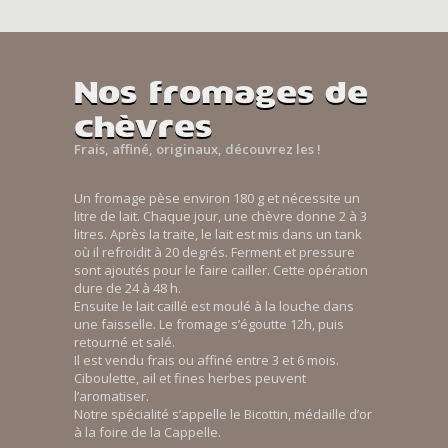
Nos fromages de
chèvres
Frais, affiné, originaux, découvrez les !
Un fromage pèse environ 180 g et nécessite un
litre de lait. Chaque jour, une chèvre donne 2 à 3
litres. Après la traite, le lait est mis dans un tank
où il refroidit à 20 degrés. Ferment et pressure
sont ajoutés pour le faire cailler. Cette opération
dure de 24 à 48 h.
Ensuite le lait caillé est moulé à la louche dans
une faisselle. Le fromage s’égoutte 12h, puis
retourné et salé.
Il est vendu frais ou affiné entre 3 et 6 mois.
Ciboulette, ail et fines herbes peuvent
l’aromatiser.
Notre spécialité s’appelle le Bicottin, médaille d’or
à la foire de la Cappelle.