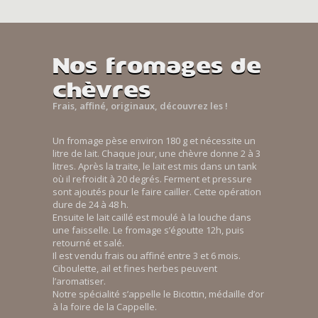
Nos fromages de
chèvres
Frais, affiné, originaux, découvrez les !
Un fromage pèse environ 180 g et nécessite un
litre de lait. Chaque jour, une chèvre donne 2 à 3
litres. Après la traite, le lait est mis dans un tank
où il refroidit à 20 degrés. Ferment et pressure
sont ajoutés pour le faire cailler. Cette opération
dure de 24 à 48 h.
Ensuite le lait caillé est moulé à la louche dans
une faisselle. Le fromage s’égoutte 12h, puis
retourné et salé.
Il est vendu frais ou affiné entre 3 et 6 mois.
Ciboulette, ail et fines herbes peuvent
l’aromatiser.
Notre spécialité s’appelle le Bicottin, médaille d’or
à la foire de la Cappelle.