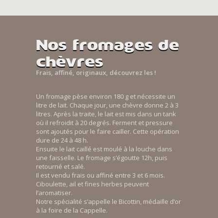
Nos fromages de
chèvres
Frais, affiné, originaux, découvrez les !
Un fromage pèse environ 180 g et nécessite un
litre de lait. Chaque jour, une chèvre donne 2 à 3
litres. Après la traite, le lait est mis dans un tank
où il refroidit à 20 degrés. Ferment et pressure
sont ajoutés pour le faire cailler. Cette opération
dure de 24 à 48 h.
Ensuite le lait caillé est moulé à la louche dans
une faisselle. Le fromage s’égoutte 12h, puis
retourné et salé.
Il est vendu frais ou affiné entre 3 et 6 mois.
Ciboulette, ail et fines herbes peuvent
l’aromatiser.
Notre spécialité s’appelle le Bicottin, médaille d’or
à la foire de la Cappelle.