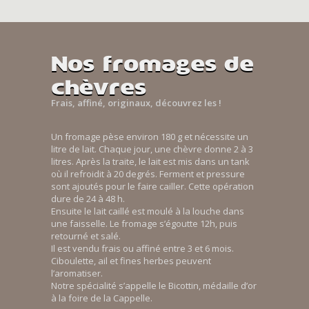
Nos fromages de
chèvres
Frais, affiné, originaux, découvrez les !
Un fromage pèse environ 180 g et nécessite un
litre de lait. Chaque jour, une chèvre donne 2 à 3
litres. Après la traite, le lait est mis dans un tank
où il refroidit à 20 degrés. Ferment et pressure
sont ajoutés pour le faire cailler. Cette opération
dure de 24 à 48 h.
Ensuite le lait caillé est moulé à la louche dans
une faisselle. Le fromage s’égoutte 12h, puis
retourné et salé.
Il est vendu frais ou affiné entre 3 et 6 mois.
Ciboulette, ail et fines herbes peuvent
l’aromatiser.
Notre spécialité s’appelle le Bicottin, médaille d’or
à la foire de la Cappelle.