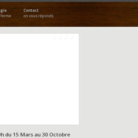
gie
Contact
a ferme
on vous réponds
9h du
15 Mars au 30 Octobre