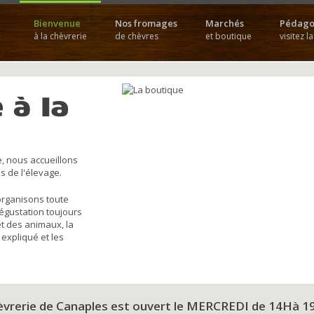
Bienvenue
Nos fromages
Marchés
Pédago
à la chèvrerie
de chèvres
et boutique
visitez l
 à la
, nous accueillons
s de l'élevage.
organisons toute
dégustation toujours
et des animaux, la
 expliqué et les
hèvrerie de Canaples est ouvert le MERCREDI de 14Hà 1