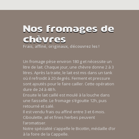
Nos fromages de
chèvres
Frais, affiné, originaux, découvrez les !
Un fromage pèse environ 180 g et nécessite un
litre de lait. Chaque jour, une chèvre donne 2 à 3
litres. Après la traite, le lait est mis dans un tank
où il refroidit à 20 degrés. Ferment et pressure
sont ajoutés pour le faire cailler. Cette opération
dure de 24 à 48 h.
Ensuite le lait caillé est moulé à la louche dans
une faisselle. Le fromage s’égoutte 12h, puis
retourné et salé.
Il est vendu frais ou affiné entre 3 et 6 mois.
Ciboulette, ail et fines herbes peuvent
l’aromatiser.
Notre spécialité s’appelle le Bicottin, médaille d’or
à la foire de la Cappelle.