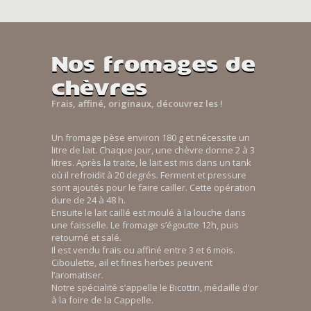
Nos fromages de
chèvres
Frais, affiné, originaux, découvrez les !
Un fromage pèse environ 180 g et nécessite un
litre de lait. Chaque jour, une chèvre donne 2 à 3
litres. Après la traite, le lait est mis dans un tank
où il refroidit à 20 degrés. Ferment et pressure
sont ajoutés pour le faire cailler. Cette opération
dure de 24 à 48 h.
Ensuite le lait caillé est moulé à la louche dans
une faisselle. Le fromage s’égoutte 12h, puis
retourné et salé.
Il est vendu frais ou affiné entre 3 et 6 mois.
Ciboulette, ail et fines herbes peuvent
l’aromatiser.
Notre spécialité s’appelle le Bicottin, médaille d’or
à la foire de la Cappelle.