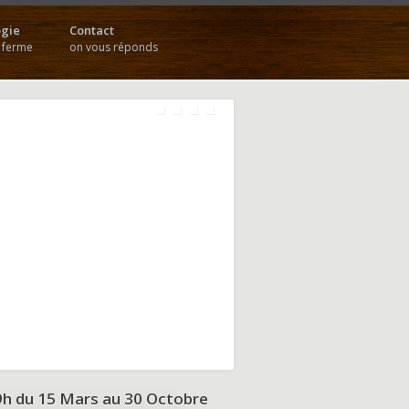
gie
Contact
a ferme
on vous réponds
9h du
15 Mars au 30 Octobre