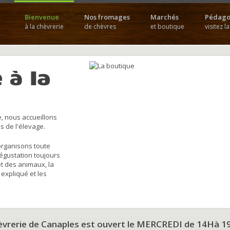
Bienvenue
Nos fromages
Marchés
Pédago
à la chèvrerie
de chèvres
et boutique
visitez l
 à la
, nous accueillons
s de l'élevage.
organisons toute
dégustation toujours
et des animaux, la
 expliqué et les
hèvrerie de Canaples est ouvert le MERCREDI de 14Hà 1