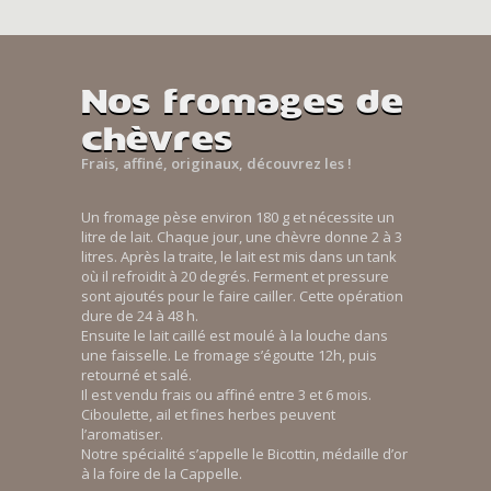
Nos fromages de
chèvres
Frais, affiné, originaux, découvrez les !
Un fromage pèse environ 180 g et nécessite un
litre de lait. Chaque jour, une chèvre donne 2 à 3
litres. Après la traite, le lait est mis dans un tank
où il refroidit à 20 degrés. Ferment et pressure
sont ajoutés pour le faire cailler. Cette opération
dure de 24 à 48 h.
Ensuite le lait caillé est moulé à la louche dans
une faisselle. Le fromage s’égoutte 12h, puis
retourné et salé.
Il est vendu frais ou affiné entre 3 et 6 mois.
Ciboulette, ail et fines herbes peuvent
l’aromatiser.
Notre spécialité s’appelle le Bicottin, médaille d’or
à la foire de la Cappelle.