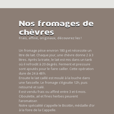
Nos fromages de
chèvres
Frais, affiné, originaux, découvrez les !
Un fromage pèse environ 180 g et nécessite un
litre de lait. Chaque jour, une chèvre donne 2 à 3
litres. Après la traite, le lait est mis dans un tank
où il refroidit à 20 degrés. Ferment et pressure
sont ajoutés pour le faire cailler. Cette opération
dure de 24 à 48 h.
Ensuite le lait caillé est moulé à la louche dans
une faisselle. Le fromage s’égoutte 12h, puis
retourné et salé.
Il est vendu frais ou affiné entre 3 et 6 mois.
Ciboulette, ail et fines herbes peuvent
l’aromatiser.
Notre spécialité s’appelle le Bicottin, médaille d’or
à la foire de la Cappelle.