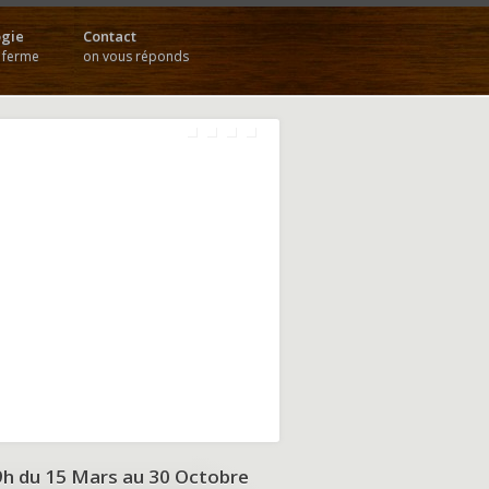
gie
Contact
a ferme
on vous réponds
9h du
15 Mars au 30 Octobre