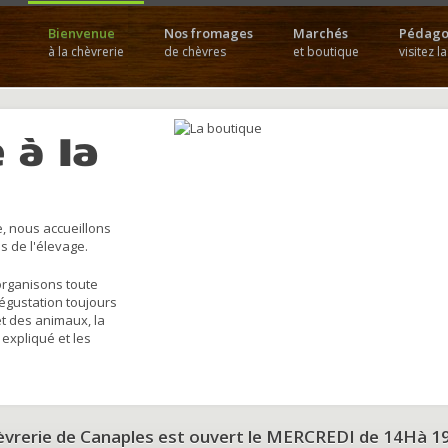
Bienvenue
Nos fromages
Marchés
Pédago
à la chèvrerie
de chèvres
et boutique
visitez l
 à la
, nous accueillons
s de l'élevage.
organisons toute
dégustation toujours
et des animaux, la
 expliqué et les
hèvrerie de Canaples est ouvert le MERCREDI de 14Hà 1