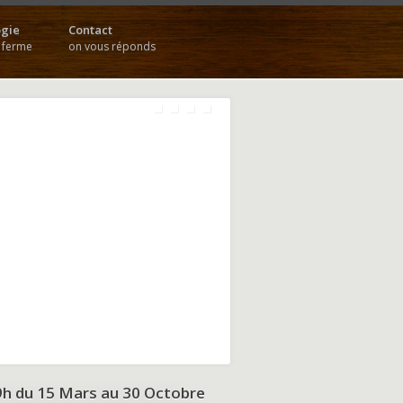
gie
Contact
a ferme
on vous réponds
9h du
15 Mars au 30 Octobre