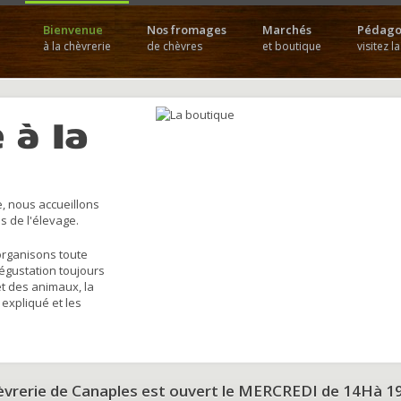
Bienvenue
Nos fromages
Marchés
Pédago
à la chèvrerie
de chèvres
et boutique
visitez l
 à la
, nous accueillons
s de l'élevage.
organisons toute
dégustation toujours
et des animaux, la
 expliqué et les
hèvrerie de Canaples est ouvert le MERCREDI de 14Hà 1