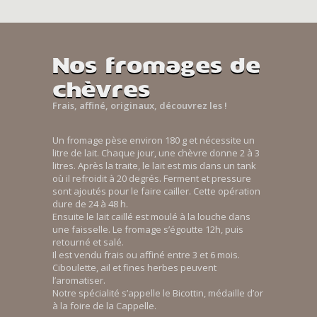
Nos fromages de
chèvres
Frais, affiné, originaux, découvrez les !
Un fromage pèse environ 180 g et nécessite un
litre de lait. Chaque jour, une chèvre donne 2 à 3
litres. Après la traite, le lait est mis dans un tank
où il refroidit à 20 degrés. Ferment et pressure
sont ajoutés pour le faire cailler. Cette opération
dure de 24 à 48 h.
Ensuite le lait caillé est moulé à la louche dans
une faisselle. Le fromage s’égoutte 12h, puis
retourné et salé.
Il est vendu frais ou affiné entre 3 et 6 mois.
Ciboulette, ail et fines herbes peuvent
l’aromatiser.
Notre spécialité s’appelle le Bicottin, médaille d’or
à la foire de la Cappelle.