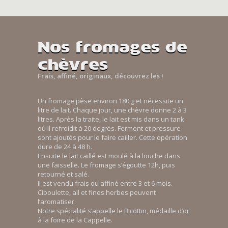
Nos fromages de
chèvres
Frais, affiné, originaux, découvrez les !
Un fromage pèse environ 180 g et nécessite un
litre de lait. Chaque jour, une chèvre donne 2 à 3
litres. Après la traite, le lait est mis dans un tank
où il refroidit à 20 degrés. Ferment et pressure
sont ajoutés pour le faire cailler. Cette opération
dure de 24 à 48 h.
Ensuite le lait caillé est moulé à la louche dans
une faisselle. Le fromage s’égoutte 12h, puis
retourné et salé.
Il est vendu frais ou affiné entre 3 et 6 mois.
Ciboulette, ail et fines herbes peuvent
l’aromatiser.
Notre spécialité s’appelle le Bicottin, médaille d’or
à la foire de la Cappelle.