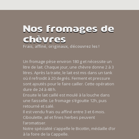
Nos fromages de
chèvres
Frais, affiné, originaux, découvrez les !
Un fromage pèse environ 180 g et nécessite un
litre de lait. Chaque jour, une chèvre donne 2 à 3
litres. Après la traite, le lait est mis dans un tank
où il refroidit à 20 degrés. Ferment et pressure
sont ajoutés pour le faire cailler. Cette opération
dure de 24 à 48 h.
Ensuite le lait caillé est moulé à la louche dans
une faisselle. Le fromage s’égoutte 12h, puis
retourné et salé.
Il est vendu frais ou affiné entre 3 et 6 mois.
Ciboulette, ail et fines herbes peuvent
l’aromatiser.
Notre spécialité s’appelle le Bicottin, médaille d’or
à la foire de la Cappelle.