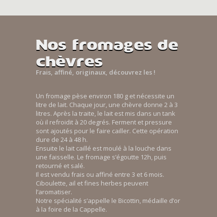
Nos fromages de
chèvres
Frais, affiné, originaux, découvrez les !
Un fromage pèse environ 180 g et nécessite un
litre de lait. Chaque jour, une chèvre donne 2 à 3
litres. Après la traite, le lait est mis dans un tank
où il refroidit à 20 degrés. Ferment et pressure
sont ajoutés pour le faire cailler. Cette opération
dure de 24 à 48 h.
Ensuite le lait caillé est moulé à la louche dans
une faisselle. Le fromage s’égoutte 12h, puis
retourné et salé.
Il est vendu frais ou affiné entre 3 et 6 mois.
Ciboulette, ail et fines herbes peuvent
l’aromatiser.
Notre spécialité s’appelle le Bicottin, médaille d’or
à la foire de la Cappelle.