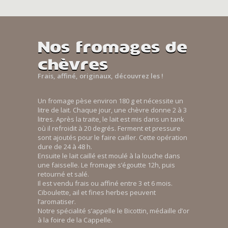
Nos fromages de
chèvres
Frais, affiné, originaux, découvrez les !
Un fromage pèse environ 180 g et nécessite un
litre de lait. Chaque jour, une chèvre donne 2 à 3
litres. Après la traite, le lait est mis dans un tank
où il refroidit à 20 degrés. Ferment et pressure
sont ajoutés pour le faire cailler. Cette opération
dure de 24 à 48 h.
Ensuite le lait caillé est moulé à la louche dans
une faisselle. Le fromage s’égoutte 12h, puis
retourné et salé.
Il est vendu frais ou affiné entre 3 et 6 mois.
Ciboulette, ail et fines herbes peuvent
l’aromatiser.
Notre spécialité s’appelle le Bicottin, médaille d’or
à la foire de la Cappelle.