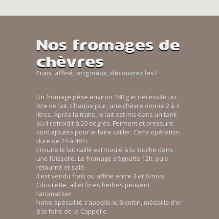
Nos fromages de
chèvres
Frais, affiné, originaux, découvrez les !
Un fromage pèse environ 180 g et nécessite un
litre de lait. Chaque jour, une chèvre donne 2 à 3
litres. Après la traite, le lait est mis dans un tank
où il refroidit à 20 degrés. Ferment et pressure
sont ajoutés pour le faire cailler. Cette opération
dure de 24 à 48 h.
Ensuite le lait caillé est moulé à la louche dans
une faisselle. Le fromage s’égoutte 12h, puis
retourné et salé.
Il est vendu frais ou affiné entre 3 et 6 mois.
Ciboulette, ail et fines herbes peuvent
l’aromatiser.
Notre spécialité s’appelle le Bicottin, médaille d’or
à la foire de la Cappelle.