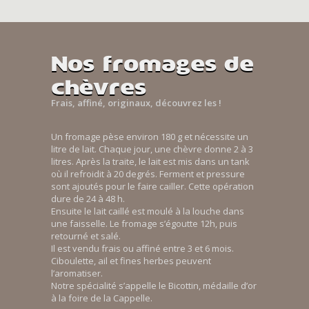
Nos fromages de
chèvres
Frais, affiné, originaux, découvrez les !
Un fromage pèse environ 180 g et nécessite un
litre de lait. Chaque jour, une chèvre donne 2 à 3
litres. Après la traite, le lait est mis dans un tank
où il refroidit à 20 degrés. Ferment et pressure
sont ajoutés pour le faire cailler. Cette opération
dure de 24 à 48 h.
Ensuite le lait caillé est moulé à la louche dans
une faisselle. Le fromage s’égoutte 12h, puis
retourné et salé.
Il est vendu frais ou affiné entre 3 et 6 mois.
Ciboulette, ail et fines herbes peuvent
l’aromatiser.
Notre spécialité s’appelle le Bicottin, médaille d’or
à la foire de la Cappelle.