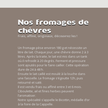
Nos fromages de
chèvres
Frais, affiné, originaux, découvrez les !
Un fromage pèse environ 180 g et nécessite un
litre de lait. Chaque jour, une chèvre donne 2 à 3
litres. Après la traite, le lait est mis dans un tank
où il refroidit à 20 degrés. Ferment et pressure
sont ajoutés pour le faire cailler. Cette opération
dure de 24 à 48 h.
Ensuite le lait caillé est moulé à la louche dans
une faisselle. Le fromage s’égoutte 12h, puis
retourné et salé.
Il est vendu frais ou affiné entre 3 et 6 mois.
Ciboulette, ail et fines herbes peuvent
l’aromatiser.
Notre spécialité s’appelle le Bicottin, médaille d’or
à la foire de la Cappelle.