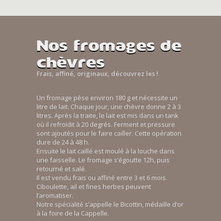
Nos fromages de
chèvres
Frais, affiné, originaux, découvrez les !
Un fromage pèse environ 180 g et nécessite un
litre de lait. Chaque jour, une chèvre donne 2 à 3
litres. Après la traite, le lait est mis dans un tank
où il refroidit à 20 degrés. Ferment et pressure
sont ajoutés pour le faire cailler. Cette opération
dure de 24 à 48 h.
Ensuite le lait caillé est moulé à la louche dans
une faisselle. Le fromage s’égoutte 12h, puis
retourné et salé.
Il est vendu frais ou affiné entre 3 et 6 mois.
Ciboulette, ail et fines herbes peuvent
l’aromatiser.
Notre spécialité s’appelle le Bicottin, médaille d’or
à la foire de la Cappelle.