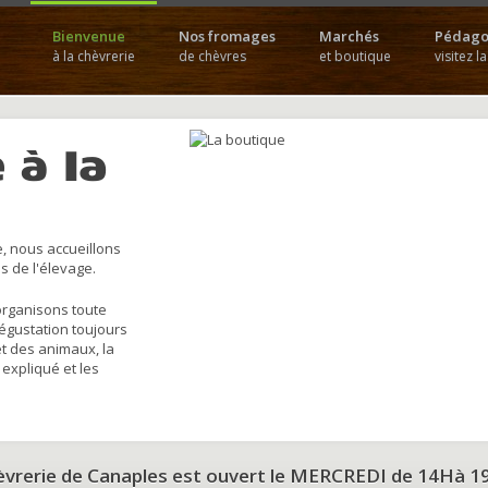
Bienvenue
Nos fromages
Marchés
Pédago
à la chèvrerie
de chèvres
et boutique
visitez l
 à la
, nous accueillons
s de l'élevage.
organisons toute
dégustation toujours
et des animaux, la
 expliqué et les
hèvrerie de Canaples est ouvert le MERCREDI de 14Hà 1