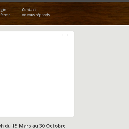
gie
Contact
a ferme
on vous réponds
9h du
15 Mars au 30 Octobre