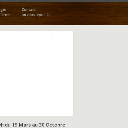
gie
Contact
a ferme
on vous réponds
9h du
15 Mars au 30 Octobre