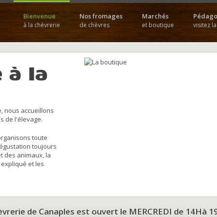
Bienvenue
Nos fromages
Marchés
Pédago
à la chèvrerie
de chèvres
et boutique
visitez l
 à la
, nous accueillons
s de l'élevage.
organisons toute
dégustation toujours
et des animaux, la
 expliqué et les
hèvrerie de Canaples est ouvert le MERCREDI de 14Hà 1