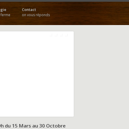
gie
Contact
a ferme
on vous réponds
9h du
15 Mars au 30 Octobre