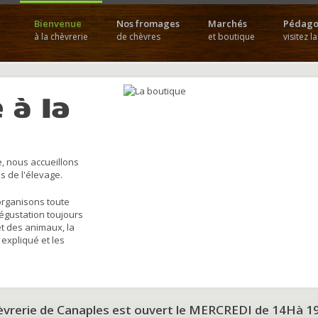
Bienvenue
Nos fromages
Marchés
Pédago
à la chèvrerie
de chèvres
et boutique
visitez l
 à la
, nous accueillons
s de l'élevage.
organisons toute
dégustation toujours
et des animaux, la
 expliqué et les
hèvrerie de Canaples est ouvert le MERCREDI de 14Hà 1