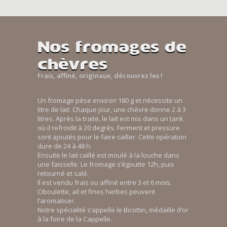
Nos fromages de
chèvres
Frais, affiné, originaux, découvrez les !
Un fromage pèse environ 180 g et nécessite un
litre de lait. Chaque jour, une chèvre donne 2 à 3
litres. Après la traite, le lait est mis dans un tank
où il refroidit à 20 degrés. Ferment et pressure
sont ajoutés pour le faire cailler. Cette opération
dure de 24 à 48 h.
Ensuite le lait caillé est moulé à la louche dans
une faisselle. Le fromage s’égoutte 12h, puis
retourné et salé.
Il est vendu frais ou affiné entre 3 et 6 mois.
Ciboulette, ail et fines herbes peuvent
l’aromatiser.
Notre spécialité s’appelle le Bicottin, médaille d’or
à la foire de la Cappelle.