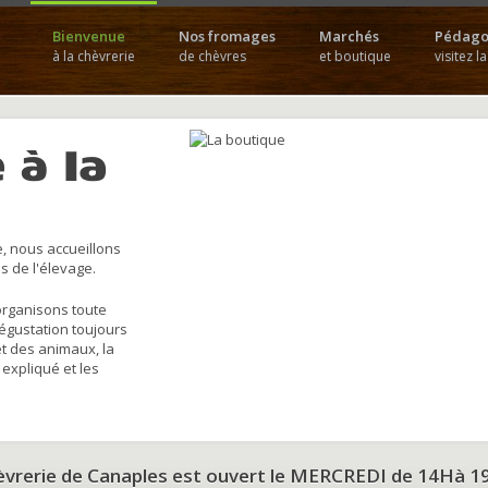
Bienvenue
Nos fromages
Marchés
Pédago
à la chèvrerie
de chèvres
et boutique
visitez l
 à la
, nous accueillons
s de l'élevage.
organisons toute
dégustation toujours
et des animaux, la
 expliqué et les
hèvrerie de Canaples est ouvert le MERCREDI de 14Hà 1