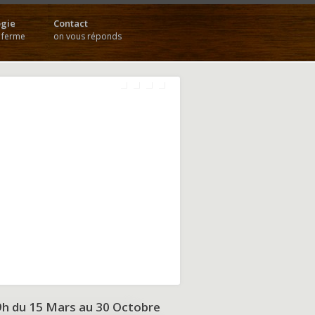
gie
Contact
a ferme
on vous réponds
9h du
15 Mars au 30 Octobre