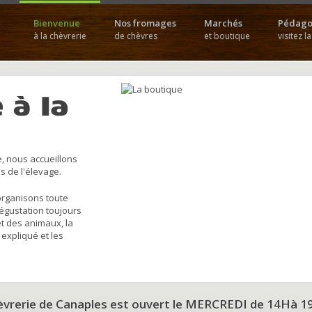
Bienvenue
Nos fromages
Marchés
Pédago
à la chèvrerie
de chèvres
et boutique
visitez l
 à la
, nous accueillons
s de l'élevage.
organisons toute
dégustation toujours
et des animaux, la
 expliqué et les
hèvrerie de Canaples est ouvert le MERCREDI de 14Hà 1