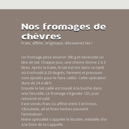
Nos fromages de
chèvres
Frais, affiné, originaux, découvrez les !
Un fromage pèse environ 180 g et nécessite un
litre de lait. Chaque jour, une chèvre donne 2 à 3
litres. Après la traite, le lait est mis dans un tank
où il refroidit à 20 degrés. Ferment et pressure
sont ajoutés pour le faire cailler. Cette opération
dure de 24 à 48 h.
Ensuite le lait caillé est moulé à la louche dans
une faisselle. Le fromage s’égoutte 12h, puis
retourné et salé.
Il est vendu frais ou affiné entre 3 et 6 mois.
Ciboulette, ail et fines herbes peuvent
l’aromatiser.
Notre spécialité s’appelle le Bicottin, médaille d’or
à la foire de la Cappelle.