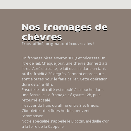
Nos fromages de
chèvres
Frais, affiné, originaux, découvrez les !
Un fromage pèse environ 180 g et nécessite un
litre de lait. Chaque jour, une chèvre donne 2 à 3
litres. Après la traite, le lait est mis dans un tank
où il refroidit à 20 degrés. Ferment et pressure
sont ajoutés pour le faire cailler. Cette opération
dure de 24 à 48 h.
Ensuite le lait caillé est moulé à la louche dans
une faisselle. Le fromage s’égoutte 12h, puis
retourné et salé.
Il est vendu frais ou affiné entre 3 et 6 mois.
Ciboulette, ail et fines herbes peuvent
l’aromatiser.
Notre spécialité s’appelle le Bicottin, médaille d’or
à la foire de la Cappelle.