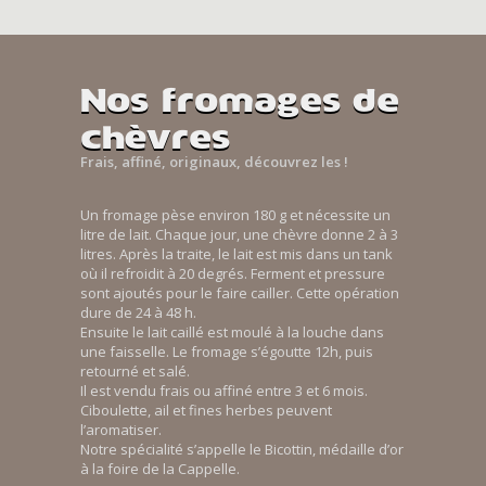
Nos fromages de
chèvres
Frais, affiné, originaux, découvrez les !
Un fromage pèse environ 180 g et nécessite un
litre de lait. Chaque jour, une chèvre donne 2 à 3
litres. Après la traite, le lait est mis dans un tank
où il refroidit à 20 degrés. Ferment et pressure
sont ajoutés pour le faire cailler. Cette opération
dure de 24 à 48 h.
Ensuite le lait caillé est moulé à la louche dans
une faisselle. Le fromage s’égoutte 12h, puis
retourné et salé.
Il est vendu frais ou affiné entre 3 et 6 mois.
Ciboulette, ail et fines herbes peuvent
l’aromatiser.
Notre spécialité s’appelle le Bicottin, médaille d’or
à la foire de la Cappelle.