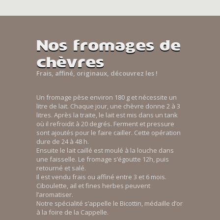
Nos fromages de
chèvres
Frais, affiné, originaux, découvrez les !
Un fromage pèse environ 180 g et nécessite un
litre de lait. Chaque jour, une chèvre donne 2 à 3
litres. Après la traite, le lait est mis dans un tank
où il refroidit à 20 degrés. Ferment et pressure
sont ajoutés pour le faire cailler. Cette opération
dure de 24 à 48 h.
Ensuite le lait caillé est moulé à la louche dans
une faisselle. Le fromage s’égoutte 12h, puis
retourné et salé.
Il est vendu frais ou affiné entre 3 et 6 mois.
Ciboulette, ail et fines herbes peuvent
l’aromatiser.
Notre spécialité s’appelle le Bicottin, médaille d’or
à la foire de la Cappelle.