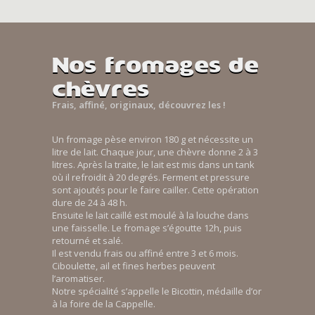
Nos fromages de
chèvres
Frais, affiné, originaux, découvrez les !
Un fromage pèse environ 180 g et nécessite un
litre de lait. Chaque jour, une chèvre donne 2 à 3
litres. Après la traite, le lait est mis dans un tank
où il refroidit à 20 degrés. Ferment et pressure
sont ajoutés pour le faire cailler. Cette opération
dure de 24 à 48 h.
Ensuite le lait caillé est moulé à la louche dans
une faisselle. Le fromage s’égoutte 12h, puis
retourné et salé.
Il est vendu frais ou affiné entre 3 et 6 mois.
Ciboulette, ail et fines herbes peuvent
l’aromatiser.
Notre spécialité s’appelle le Bicottin, médaille d’or
à la foire de la Cappelle.