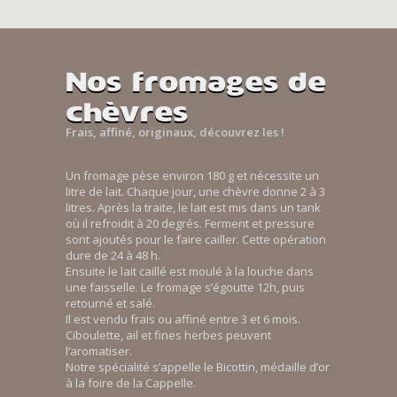
Nos fromages de
chèvres
Frais, affiné, originaux, découvrez les !
Un fromage pèse environ 180 g et nécessite un
litre de lait. Chaque jour, une chèvre donne 2 à 3
litres. Après la traite, le lait est mis dans un tank
où il refroidit à 20 degrés. Ferment et pressure
sont ajoutés pour le faire cailler. Cette opération
dure de 24 à 48 h.
Ensuite le lait caillé est moulé à la louche dans
une faisselle. Le fromage s’égoutte 12h, puis
retourné et salé.
Il est vendu frais ou affiné entre 3 et 6 mois.
Ciboulette, ail et fines herbes peuvent
l’aromatiser.
Notre spécialité s’appelle le Bicottin, médaille d’or
à la foire de la Cappelle.