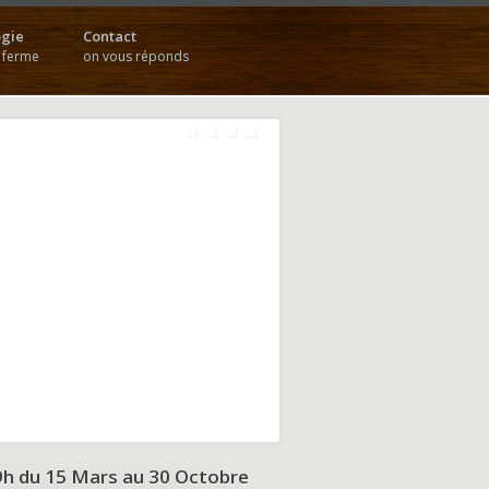
gie
Contact
a ferme
on vous réponds
9h du
15 Mars au 30 Octobre