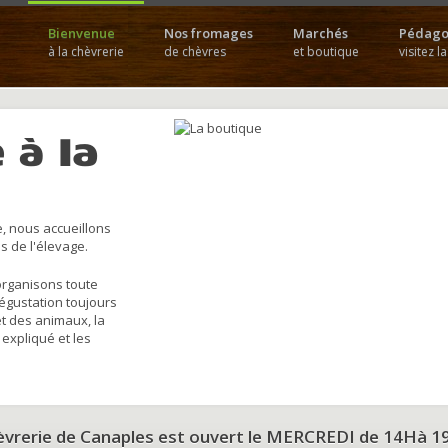
Bienvenue
Nos fromages
Marchés
Pédago
à la chèvrerie
de chèvres
et boutique
visitez l
 à la
, nous accueillons
s de l'élevage.
organisons toute
dégustation toujours
et des animaux, la
 expliqué et les
hèvrerie de Canaples est ouvert le MERCREDI de 14Hà 1