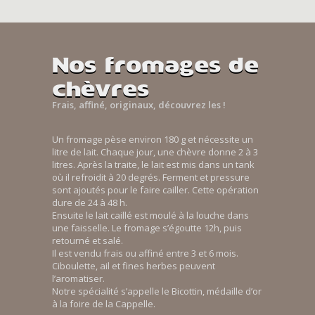
Nos fromages de
chèvres
Frais, affiné, originaux, découvrez les !
Un fromage pèse environ 180 g et nécessite un
litre de lait. Chaque jour, une chèvre donne 2 à 3
litres. Après la traite, le lait est mis dans un tank
où il refroidit à 20 degrés. Ferment et pressure
sont ajoutés pour le faire cailler. Cette opération
dure de 24 à 48 h.
Ensuite le lait caillé est moulé à la louche dans
une faisselle. Le fromage s’égoutte 12h, puis
retourné et salé.
Il est vendu frais ou affiné entre 3 et 6 mois.
Ciboulette, ail et fines herbes peuvent
l’aromatiser.
Notre spécialité s’appelle le Bicottin, médaille d’or
à la foire de la Cappelle.