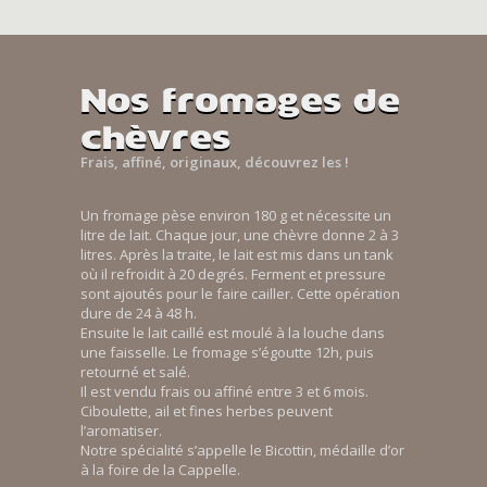
Nos fromages de
chèvres
Frais, affiné, originaux, découvrez les !
Un fromage pèse environ 180 g et nécessite un
litre de lait. Chaque jour, une chèvre donne 2 à 3
litres. Après la traite, le lait est mis dans un tank
où il refroidit à 20 degrés. Ferment et pressure
sont ajoutés pour le faire cailler. Cette opération
dure de 24 à 48 h.
Ensuite le lait caillé est moulé à la louche dans
une faisselle. Le fromage s’égoutte 12h, puis
retourné et salé.
Il est vendu frais ou affiné entre 3 et 6 mois.
Ciboulette, ail et fines herbes peuvent
l’aromatiser.
Notre spécialité s’appelle le Bicottin, médaille d’or
à la foire de la Cappelle.