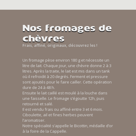
Nos fromages de
chèvres
Frais, affiné, originaux, découvrez les !
Un fromage pèse environ 180 g et nécessite un
litre de lait. Chaque jour, une chèvre donne 2 à 3
litres. Après la traite, le lait est mis dans un tank
où il refroidit à 20 degrés. Ferment et pressure
sont ajoutés pour le faire cailler. Cette opération
dure de 24 à 48 h.
Ensuite le lait caillé est moulé à la louche dans
une faisselle. Le fromage s’égoutte 12h, puis
retourné et salé.
Il est vendu frais ou affiné entre 3 et 6 mois.
Ciboulette, ail et fines herbes peuvent
l’aromatiser.
Notre spécialité s’appelle le Bicottin, médaille d’or
à la foire de la Cappelle.