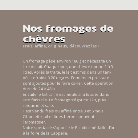
Nos fromages de
chèvres
Frais, affiné, originaux, découvrez les !
Un fromage pèse environ 180 g et nécessite un
litre de lait. Chaque jour, une chèvre donne 2 à 3
litres. Après la traite, le lait est mis dans un tank
où il refroidit à 20 degrés. Ferment et pressure
sont ajoutés pour le faire cailler. Cette opération
dure de 24 à 48 h.
Ensuite le lait caillé est moulé à la louche dans
une faisselle. Le fromage s’égoutte 12h, puis
retourné et salé.
Il est vendu frais ou affiné entre 3 et 6 mois.
Ciboulette, ail et fines herbes peuvent
l’aromatiser.
Notre spécialité s’appelle le Bicottin, médaille d’or
à la foire de la Cappelle.