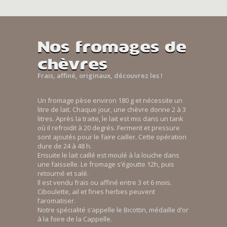
Nos fromages de
chèvres
Frais, affiné, originaux, découvrez les !
Un fromage pèse environ 180 g et nécessite un
litre de lait. Chaque jour, une chèvre donne 2 à 3
litres. Après la traite, le lait est mis dans un tank
où il refroidit à 20 degrés. Ferment et pressure
sont ajoutés pour le faire cailler. Cette opération
dure de 24 à 48 h.
Ensuite le lait caillé est moulé à la louche dans
une faisselle. Le fromage s’égoutte 12h, puis
retourné et salé.
Il est vendu frais ou affiné entre 3 et 6 mois.
Ciboulette, ail et fines herbes peuvent
l’aromatiser.
Notre spécialité s’appelle le Bicottin, médaille d’or
à la foire de la Cappelle.