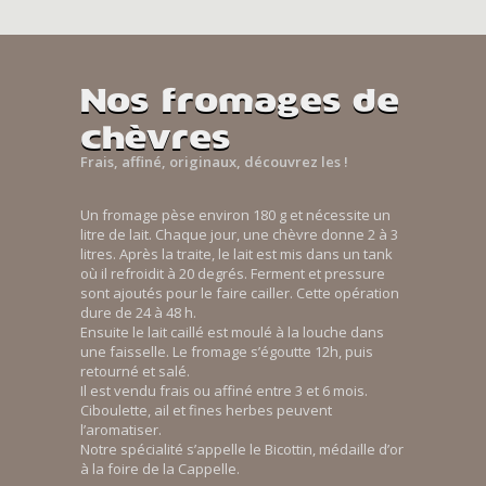
Nos fromages de
chèvres
Frais, affiné, originaux, découvrez les !
Un fromage pèse environ 180 g et nécessite un
litre de lait. Chaque jour, une chèvre donne 2 à 3
litres. Après la traite, le lait est mis dans un tank
où il refroidit à 20 degrés. Ferment et pressure
sont ajoutés pour le faire cailler. Cette opération
dure de 24 à 48 h.
Ensuite le lait caillé est moulé à la louche dans
une faisselle. Le fromage s’égoutte 12h, puis
retourné et salé.
Il est vendu frais ou affiné entre 3 et 6 mois.
Ciboulette, ail et fines herbes peuvent
l’aromatiser.
Notre spécialité s’appelle le Bicottin, médaille d’or
à la foire de la Cappelle.